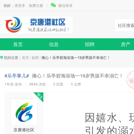
你好，
请登录
免费注册
微信登录
社区搜
首页
信息
招聘
房产
您的位置：
首页
/
贴吧
/
痛心！乐亭碧海浴场一19岁男孩不幸溺亡！
#乐亭事儿#
痛心！乐亭碧海浴场一19岁男孩不幸溺亡！
1年前
发布
9949 浏览
0 回复
0
点赞
因嬉水、
引发的溺
京唐港社区