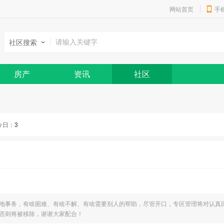
网站首页
手
社区搜索
房产
资讯
社区
今日：
3
地事务，有啥困难、有啥不解、有啥需要别人的帮助，尽管开口，专区管理将对认真
否则将被移除，谢谢大家配合！