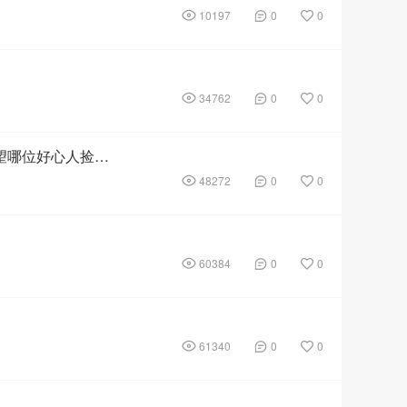
10197
0
0
34762
0
0
本人于2月5日丢失彩金手链一条，不值钱但是对本人意义重大，希望哪位好心人捡到能及时联系我 联系方式：15075573515
48272
0
0
60384
0
0
61340
0
0