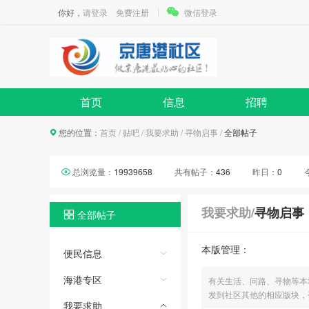
你好，
请登录
免费注册
微信登录
首页
信息
招聘
您的位置：
首页
/
贴吧
/
我要求助
/
寻物启事
/
全部帖子
总浏览量：
19939658
共有帖子：
436
昨日：
0
我要求助
/
寻物启事
全部帖子
本版管理：
便民信息
海港专区
有关生活、问路、寻物等本
发到社区其他的相应版块，
我要求助