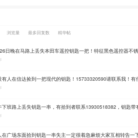
浏览量
最多回复数
精华帖
月26日晚在马路上丢失本田车遥控钥匙一把！特征黑色遥控器不
布
没有人在信达捡到一把现代的钥匙！15733320590请联系我！有
布
午下班路上丢失钥匙一串，有拾到者联系13930518382，钥匙
布