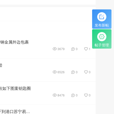
发布新帖
锈钢金属外边包裹
帖子管理
3679
0
1
偿
6526
0
0
带有如下图案钥匙圈
8476
0
0
本人在广场东面拾到钥匙一串失主一定很着急麻烦大家互相转告一下到港口苏宁易购认