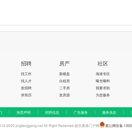
招聘
房产
社区
找工作
新楼盘
海港专区
找人才
出租房
曝光曝料
发招聘
二手房
我要求助
录简历
发房源
为您服务
们
免责声明
招聘信息
广告服务
服务条款
2014-2020 jingtanggang.net All Right Reserved @京唐港门户网
冀公网安备 13020