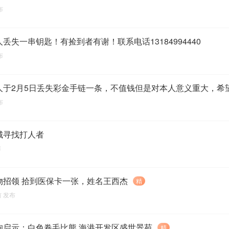
布
人丢失一串钥匙！有捡到者有谢！联系电话13184994440
布
布
城寻找打人者
布
物招领 ‎拾到医保卡‎一张，‎姓名‎王西杰
精
前
发布
狗启示：白色卷毛比熊 海港开发区盛世景苑
精