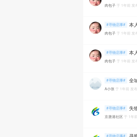
肉包子
于
1年前
发
本
#寻物启事#
肉包子
于
1年前
发
#寻物启事#
肉包子
于
1年前
发
全
#寻物启事#
A小张
于
1年前
发
失‎
#寻物启事#
京唐港社区
于
1年
寻
#寻物启事#