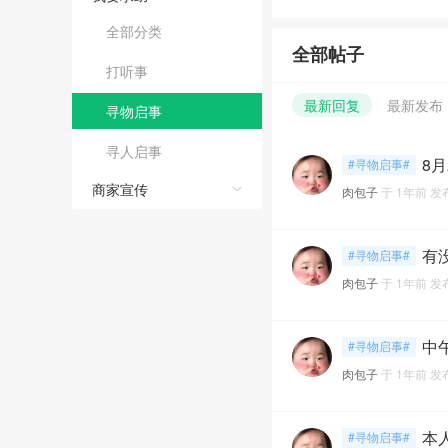
全部分类
全部帖子
打听事
最新回复
最新发布
寻物启事
寻人启事
8
#寻物启事#
商家宣传
肉包子
于
1年前
发
有
#寻物启事#
肉包子
于
1年前
发
中
#寻物启事#
肉包子
于
1年前
发
#寻物启事#