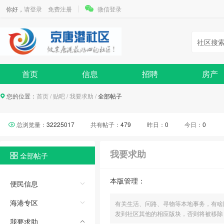
你好，
请登录
免费注册
微信登录
社区搜
首页
信息
招聘
房产
您的位置：
首页
/
贴吧
/
我要求助
/
全部帖子
总浏览量：
32225017
共有帖子：
479
昨日：
0
今日：
0
我要求助
全部帖子
本版管理：
便民信息
海港专区
有关生活、问路、寻物等本地事务，有啥
发到社区其他的相应版块，否则将被移除
我要求助