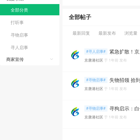
全部分类
全部帖子
打听事
最新回复
最新发布
浏览量
寻物启事
寻人启事
紧急扩散！京
#寻人启事#
商家宣传
京唐港社区
于
1年前
发布
失‎物招领 ‎拾
#寻物启事#
京唐港社区
于
1年前
发布
寻狗启示：白
#寻物启事#
京唐港社区
于
1年前
发布